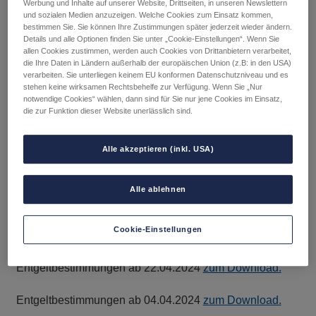
Werbung und Inhalte auf unserer Website, Drittseiten, in unseren Newslettern
Entgeltbestimmungen ab 09.07.2025
zum Download.
und sozialen Medien anzuzeigen. Welche Cookies zum Einsatz kommen,
bestimmen Sie. Sie können Ihre Zustimmungen später jederzeit wieder ändern.
Details und alle Optionen finden Sie unter „Cookie-Einstellungen“. Wenn Sie
Entgeltbestimmungen ab 17.06.2025
zum Download.
allen Cookies zustimmen, werden auch Cookies von Drittanbietern verarbeitet,
die Ihre Daten in Ländern außerhalb der europäischen Union (z.B: in den USA)
Entgeltbestimmungen ab 19.03.2025
zum Download.
verarbeiten. Sie unterliegen keinem EU konformen Datenschutzniveau und es
stehen keine wirksamen Rechtsbehelfe zur Verfügung. Wenn Sie „Nur
notwendige Cookies“ wählen, dann sind für Sie nur jene Cookies im Einsatz,
Entgeltbestimmungen ab 26.02.2025
zum Download.
die zur Funktion dieser Website unerlässlich sind.
Entgeltbestimmungen ab 09.01.2025
zum Download.
Alle akzeptieren (inkl. USA)
Entgeltbestimmungen ab 29.11.2024
zum Download.
Alle ablehnen
Entgeltbestimmungen ab 03.06.2024
zum Download.
Cookie-Einstellungen
Entgeltbestimmungen ab 08.05.2024
zum Download.
Entgeltbestimmungen ab 22.04.2024
zum Download.
Entgeltbestimmungen ab 04.04.2024
zum Download.