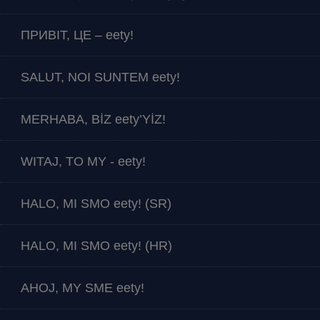
ПРИВІТ, ЦЕ – eety!
SALUT, NOI SUNTEM eety!
MERHABA, BİZ eety’YİZ!
WITAJ, TO MY - eety!
HALO, MI SMO eety! (SR)
HALO, MI SMO eety! (HR)
AHOJ, MY SME eety!