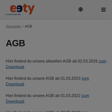
Zur
Zum
Navigation
Inhalt
springen
springen
Startseite
Tarife & Geräte
AGB
Unte
auskl
AGB
Guthaben aufladen
SIM-Karte aktivieren und registrieren
Hier findest du unsere aktuellen AGB ab 02.03.2026
zum
Download
.
Rufnummer mitnehmen
Hier findest du unsere AGB ab 01.03.2023
zum
Download
.
FAQ
Hier findest du unsere AGB ab 01.03.2022
zum
Download
.