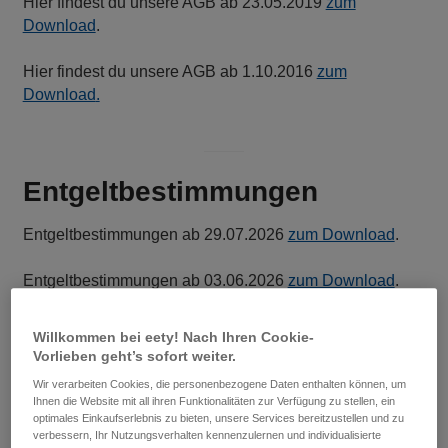
Hier findest du unsere AGB ab 23.05.2019
zum
Download
.
Hier findest du unsere AGB ab 1.10.2016
zum
Download
.
Entgeltbestimmungen
Entgeltbestimmungen ab 29.07.2026
zum Download
.
Entgeltbestimmungen ab 03.06.2026
zum Download
.
Entgeltbestimmungen ab 01.01.2026
zum Download
.
Willkommen bei eety! Nach Ihren Cookie-
Vorlieben geht’s sofort weiter.
Entgeltbestimmungen ab 01.12.2025
zum Download.
Wir verarbeiten Cookies, die personenbezogene Daten enthalten können, um
Ihnen die Website mit all ihren Funktionalitäten zur Verfügung zu stellen, ein
Entgeltbestimmungen ab 12.09.2025
zum Download.
optimales Einkaufserlebnis zu bieten, unsere Services bereitzustellen und zu
verbessern, Ihr Nutzungsverhalten kennenzulernen und individualisierte