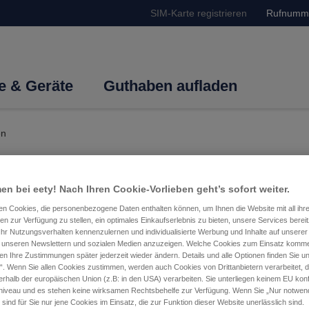
SIM-Karte registrieren
Rufnumm
fe & Geräte
Guthaben aufladen
en
ren und registrieren
n bei eety! Nach Ihren Cookie-Vorlieben geht’s sofort weiter.
ten Cookies, die personenbezogene Daten enthalten können, um Ihnen die Website mit all ihr
ten zur Verfügung zu stellen, ein optimales Einkaufserlebnis zu bieten, unsere Services berei
 SIM-Karte
Ihr Nutzungsverhalten kennenzulernen und individualisierte Werbung und Inhalte auf unserer
 in unseren Newslettern und sozialen Medien anzuzeigen. Welche Cookies zum Einsatz kom
en Ihre Zustimmungen später jederzeit wieder ändern. Details und alle Optionen finden Sie u
tes Handy, schalte das Gerät ein und verbinde dich mit einem 
“. Wenn Sie allen Cookies zustimmen, werden auch Cookies von Drittanbietern verarbeitet, di
e im
Kontomanager
. Wie du das machst, erfährst du weiter unte
rhalb der europäischen Union (z.B: in den USA) verarbeiten. Sie unterliegen keinem EU ko
gerne weiter.
iveau und es stehen keine wirksamen Rechtsbehelfe zur Verfügung. Wenn Sie „Nur notwen
sind für Sie nur jene Cookies im Einsatz, die zur Funktion dieser Website unerlässlich sind.
arte sofort aktiv und verwendbar.