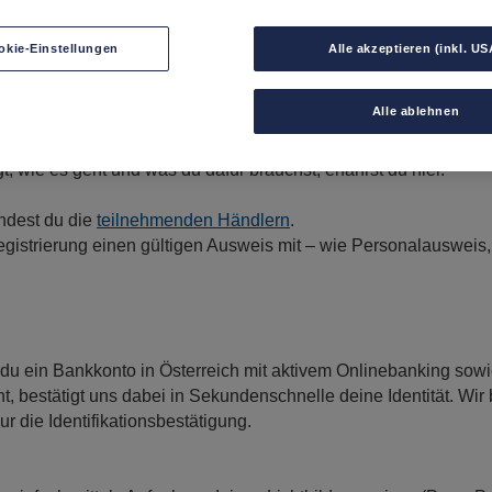
okie-Einstellungen
Alle akzeptieren (inkl. US
und unkompliziert – so geht‘s
Alle ablehnen
ierungspflicht. Vorgeschrieben ist die Erfassung des Vor- und N
t, wie es geht und was du dafür brauchst, erfährst du hier.
indest du die
teilnehmenden Händlern
.
Registrierung einen gültigen Ausweis mit – wie Personalausweis
 du ein Bankkonto in Österreich mit aktivem Onlinebanking sowi
t, bestätigt uns dabei in Sekundenschnelle deine Identität. W
r die Identifikationsbestätigung.