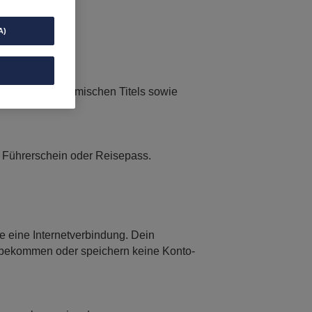
A)
achnamens, akademischen Titels sowie
, Führerschein oder Reisepass.
e eine Internetverbindung. Dein
ir bekommen oder speichern keine Konto-