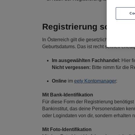
Co
Registrierung schnell 
In Österreich gilt die gesetzliche Registr
Geburtsdatums. Das ist recht schnell erledig
Im ausgewählten Fachhandel:
Hier f
Nicht vergessen:
Bitte nimm für die 
Online
im
eety Kontomanager
:
Mit Bank-Identifikation
Für diese Form der Registrierung benötigst
Bankinstitut, das deine Personendaten kenn
oder Logindaten von dir, sondern erhalten nu
Mit Foto-Identifikation