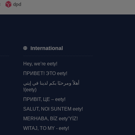
:
International
Hey, we’re eety!
ПРИВЕТ! ЭТО eety!
أهلاً ومرحبًا بكم لدينا في إيتي
(eety)!
ПРИВІТ, ЦЕ – eety!
SALUT, NOI SUNTEM eety!
MERHABA, BİZ eety’YİZ!
WITAJ, TO MY - eety!