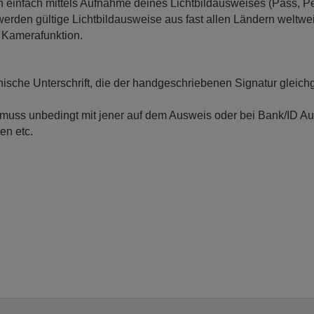
ch einfach mittels Aufnahme deines Lichtbildausweises (Pass, 
rden gültige Lichtbildausweise aus fast allen Ländern weltweit
t Kamerafunktion.
onische Unterschrift, die der handgeschriebenen Signatur gleichge
uss unbedingt mit jener auf dem Ausweis oder bei Bank/ID Aust
en etc.