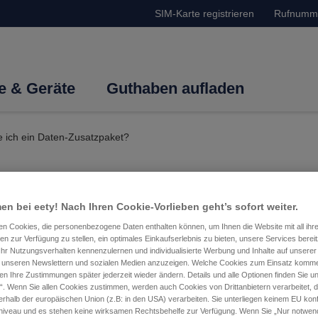
SIM-Karte registrieren
Rufnumm
fe & Geräte
Guthaben aufladen
e ich ein Daten-Zusatzpaket?
 GB. Wie aktiviere ich ei
n bei eety! Nach Ihren Cookie-Vorlieben geht’s sofort weiter.
ten Cookies, die personenbezogene Daten enthalten können, um Ihnen die Website mit all ihr
ten zur Verfügung zu stellen, ein optimales Einkaufserlebnis zu bieten, unsere Services berei
Ihr Nutzungsverhalten kennenzulernen und individualisierte Werbung und Inhalte auf unserer
 in unseren Newslettern und sozialen Medien anzuzeigen. Welche Cookies zum Einsatz kom
en Ihre Zustimmungen später jederzeit wieder ändern. Details und alle Optionen finden Sie u
“. Wenn Sie allen Cookies zustimmen, werden auch Cookies von Drittanbietern verarbeitet, di
du
hier
. Wenn du ein Zusatzpaket aktivieren möchtest, hast du dr
rhalb der europäischen Union (z.B: in den USA) verarbeiten. Sie unterliegen keinem EU ko
iveau und es stehen keine wirksamen Rechtsbehelfe zur Verfügung. Wenn Sie „Nur notwen