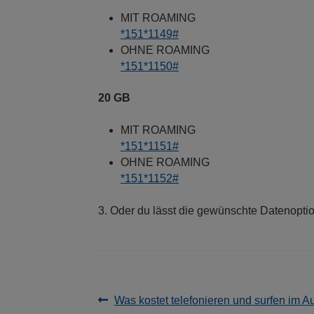
MIT ROAMING
*151*1149#
OHNE ROAMING
*151*1150#
20 GB
MIT ROAMING
*151*1151#
OHNE ROAMING
*151*1152#
3. Oder du lässt die gewünschte Datenoptio
Beitragsnavigation
Vorheriger
Was kostet telefonieren und surfen im A