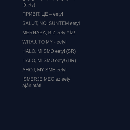
(eety)!
ПРИВІТ, ЦЕ – eety!
SALUT, NOI SUNTEM eety!
MERHABA, BİZ eety’YİZ!
WITAJ, TO MY - eety!
HALO, MI SMO eety! (SR)
HALO, MI SMO eety! (HR)
AHOJ, MY SME eety!
ISMERJE MEG az eety
ajánlatát!