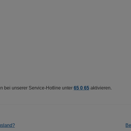
n bei unserer Service-Hotline unter
65 0 65
aktivieren.
Nä
usland?
Be