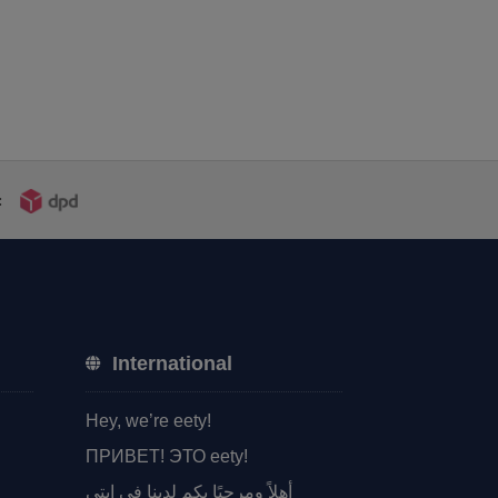
itrag:
:
International
Hey, we’re eety!
ПРИВЕТ! ЭТО eety!
أهلاً ومرحبًا بكم لدينا في إيتي