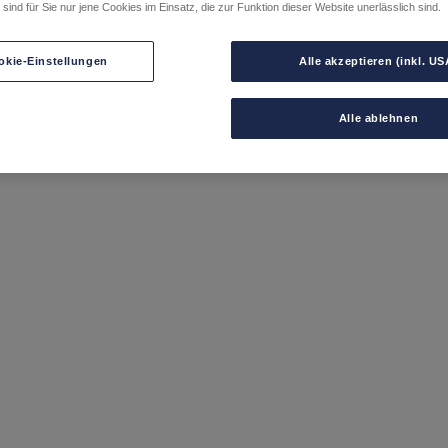
sind für Sie nur jene Cookies im Einsatz, die zur Funktion dieser Website unerlässlich sind.
der „Mein eety“ App aktivieren.
odes eingeben:
okie-Einstellungen
Alle akzeptieren (inkl. US
Alle ablehnen