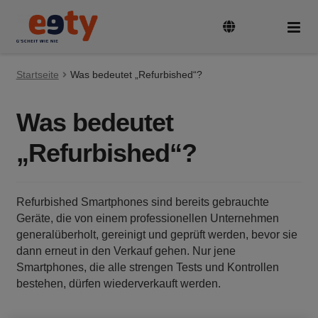
Zur
Zum
Navigation
Inhalt
springen
springen
Startseite
Tarife & Geräte
Was bedeutet „Refurbished“?
Unte
auskl
Was bedeutet
Guthaben aufladen
„Refurbished“?
SIM-Karte aktivieren und registrieren
Refurbished Smartphones sind bereits gebrauchte
Rufnummer mitnehmen
Geräte, die von einem professionellen Unternehmen
generalüberholt, gereinigt und geprüft werden, bevor sie
dann erneut in den Verkauf gehen. Nur jene
FAQ
Smartphones, die alle strengen Tests und Kontrollen
bestehen, dürfen wiederverkauft werden.