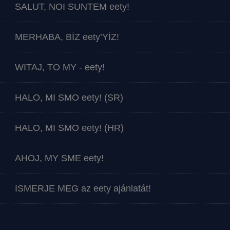
SALUT, NOI SUNTEM eety!
MERHABA, BİZ eety’YİZ!
WITAJ, TO MY - eety!
HALO, MI SMO eety! (SR)
HALO, MI SMO eety! (HR)
AHOJ, MY SME eety!
ISMERJE MEG az eety ajánlatát!