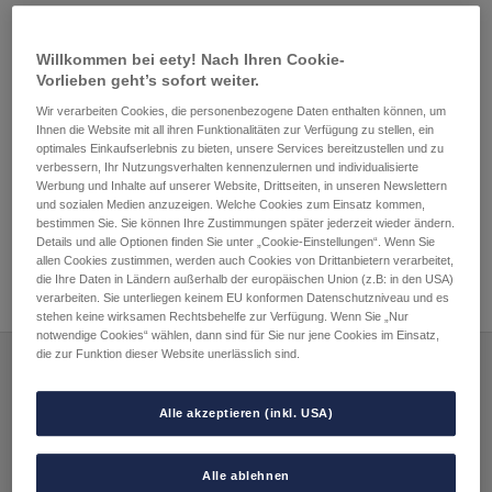
Willkommen bei eety! Nach Ihren Cookie-
Vorlieben geht’s sofort weiter.
Beitragsnavigation
Vorheriger
Nächster
Ich möchte mein
In welchem Zustand sind
Wir verarbeiten Cookies, die personenbezogene Daten enthalten können, um
Beitrag:
Beitrag:
Guthaben über mein
die Renewd Geräte?
Ihnen die Website mit all ihren Funktionalitäten zur Verfügung zu stellen, ein
Bankkonto automatisch
optimales Einkaufserlebnis zu bieten, unsere Services bereitzustellen und zu
verbessern, Ihr Nutzungsverhalten kennenzulernen und individualisierte
aufladen. Wie funktioniert
Werbung und Inhalte auf unserer Website, Drittseiten, in unseren Newslettern
das?
und sozialen Medien anzuzeigen. Welche Cookies zum Einsatz kommen,
bestimmen Sie. Sie können Ihre Zustimmungen später jederzeit wieder ändern.
Details und alle Optionen finden Sie unter „Cookie-Einstellungen“. Wenn Sie
allen Cookies zustimmen, werden auch Cookies von Drittanbietern verarbeitet,
die Ihre Daten in Ländern außerhalb der europäischen Union (z.B: in den USA)
verarbeiten. Sie unterliegen keinem EU konformen Datenschutzniveau und es
stehen keine wirksamen Rechtsbehelfe zur Verfügung. Wenn Sie „Nur
notwendige Cookies“ wählen, dann sind für Sie nur jene Cookies im Einsatz,
die zur Funktion dieser Website unerlässlich sind.
Zahlungsarten:
Alle akzeptieren (inkl. USA)
Versandpartner:
Alle ablehnen