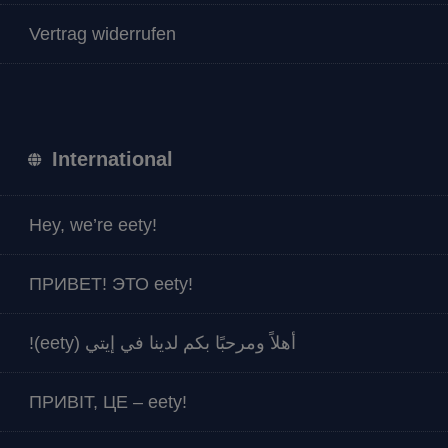
Vertrag widerrufen
International
Hey, we’re eety!
ПРИВЕТ! ЭТО eety!
أهلاً ومرحبًا بكم لدينا في إيتي (eety)!
ПРИВІТ, ЦЕ – eety!