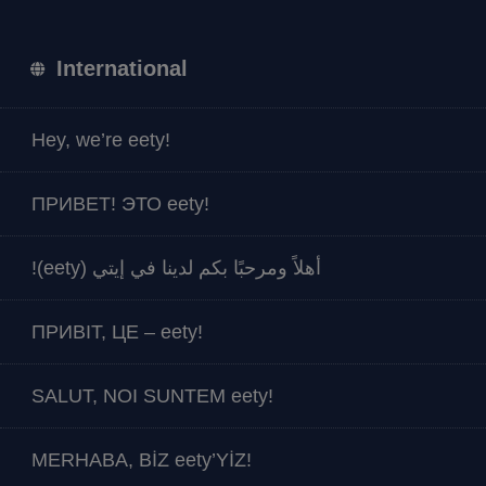
International
Hey, we’re eety!
ПРИВЕТ! ЭТО eety!
أهلاً ومرحبًا بكم لدينا في إيتي (eety)!
ПРИВІТ, ЦЕ – eety!
SALUT, NOI SUNTEM eety!
MERHABA, BİZ eety’YİZ!