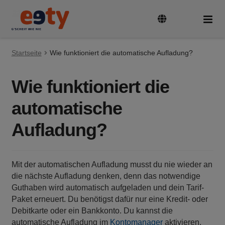
Zur
Zum
Navigation
Inhalt
springen
springen
Startseite
Tarife & Geräte
Wie funktioniert die automatische Aufladung?
Unte
auskl
Wie funktioniert die
Guthaben aufladen
automatische
SIM-Karte aktivieren und registrieren
Aufladung?
Rufnummer mitnehmen
Mit der automatischen Aufladung musst du nie wieder an
die nächste Aufladung denken, denn das notwendige
FAQ
Guthaben wird automatisch aufgeladen und dein Tarif-
Paket erneuert. Du benötigst dafür nur eine Kredit- oder
Debitkarte oder ein Bankkonto. Du kannst die
automatische Aufladung im
Kontomanager
aktivieren.