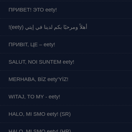
ПРИВЕТ! ЭТО eety!
أهلاً ومرحبًا بكم لدينا في إيتي (eety)!
ПРИВІТ, ЦЕ – eety!
SALUT, NOI SUNTEM eety!
MERHABA, BİZ eety’YİZ!
WITAJ, TO MY - eety!
HALO, MI SMO eety! (SR)
HALO, MI SMO eety! (HR)