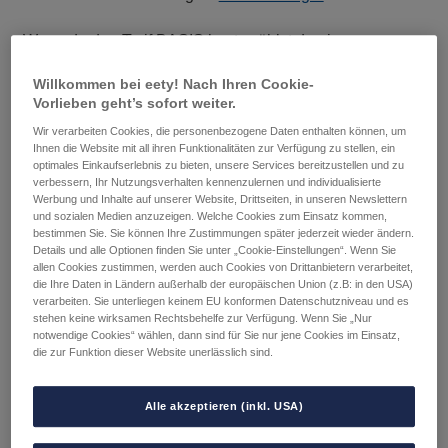
Wenn du den Tarif BASIS hast, wählst du einen
Mindestbetrag, bei dem automatisch ein gewisses
Willkommen bei eety! Nach Ihren Cookie-
Guthaben aufgeladen werden soll.
Vorlieben geht’s sofort weiter.
Für alle anderen Tarife gilt: Das Guthaben in Höhe der
Wir verarbeiten Cookies, die personenbezogene Daten enthalten können, um
Ihnen die Website mit all ihren Funktionalitäten zur Verfügung zu stellen, ein
Tarif-Kosten wird automatisch aufgeladen.
optimales Einkaufserlebnis zu bieten, unsere Services bereitzustellen und zu
verbessern, Ihr Nutzungsverhalten kennenzulernen und individualisierte
Bei einem Tarifwechsel wird die automatische Aufladung
Werbung und Inhalte auf unserer Website, Drittseiten, in unseren Newslettern
und sozialen Medien anzuzeigen. Welche Cookies zum Einsatz kommen,
an den neuen Tarifpreis angepasst.
bestimmen Sie. Sie können Ihre Zustimmungen später jederzeit wieder ändern.
Details und alle Optionen finden Sie unter „Cookie-Einstellungen“. Wenn Sie
allen Cookies zustimmen, werden auch Cookies von Drittanbietern verarbeitet,
die Ihre Daten in Ländern außerhalb der europäischen Union (z.B: in den USA)
verarbeiten. Sie unterliegen keinem EU konformen Datenschutzniveau und es
stehen keine wirksamen Rechtsbehelfe zur Verfügung. Wenn Sie „Nur
notwendige Cookies“ wählen, dann sind für Sie nur jene Cookies im Einsatz,
Beitragsnavigation
Vorheriger
Nächster
Wie kann ich Guthaben
Wie erfahre ich die Höhe
die zur Funktion dieser Website unerlässlich sind.
Beitrag:
Beitrag:
aufladen?
meines Guthabens?
Alle akzeptieren (inkl. USA)