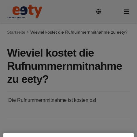
Zur
Zum
Navigation
Inhalt
springen
springen
Startseite
Tarife & Geräte
Wieviel kostet die Rufnummernmitnahme zu eety?
Unte
auskl
Wieviel kostet die
Guthaben aufladen
Rufnummernmitnahme
SIM-Karte aktivieren und registrieren
zu eety?
Rufnummer mitnehmen
Die Rufnummernmitnahme ist kostenlos!
FAQ