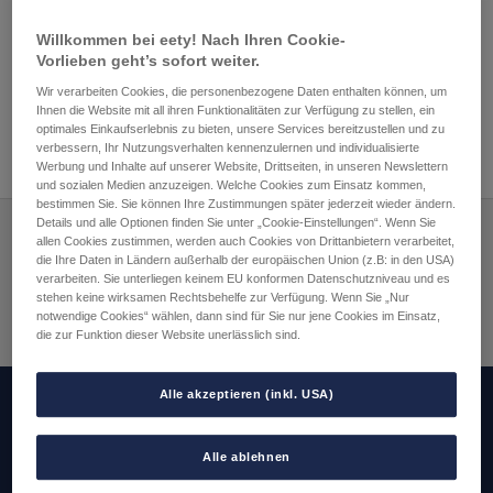
Beitragsnavigation
Vorheriger
Nächster
Wo finde ich die
Was ist eine NÜV-
Beitrag:
Beitrag:
Vertragszusammenfassung
Information?
Willkommen bei eety! Nach Ihren Cookie-
Vorlieben geht’s sofort weiter.
(VZF)?
Wir verarbeiten Cookies, die personenbezogene Daten enthalten können, um
Ihnen die Website mit all ihren Funktionalitäten zur Verfügung zu stellen, ein
optimales Einkaufserlebnis zu bieten, unsere Services bereitzustellen und zu
verbessern, Ihr Nutzungsverhalten kennenzulernen und individualisierte
Werbung und Inhalte auf unserer Website, Drittseiten, in unseren Newslettern
und sozialen Medien anzuzeigen. Welche Cookies zum Einsatz kommen,
bestimmen Sie. Sie können Ihre Zustimmungen später jederzeit wieder ändern.
Details und alle Optionen finden Sie unter „Cookie-Einstellungen“. Wenn Sie
allen Cookies zustimmen, werden auch Cookies von Drittanbietern verarbeitet,
Zahlungsarten:
die Ihre Daten in Ländern außerhalb der europäischen Union (z.B: in den USA)
verarbeiten. Sie unterliegen keinem EU konformen Datenschutzniveau und es
stehen keine wirksamen Rechtsbehelfe zur Verfügung. Wenn Sie „Nur
Versandpartner:
notwendige Cookies“ wählen, dann sind für Sie nur jene Cookies im Einsatz,
die zur Funktion dieser Website unerlässlich sind.
Alle akzeptieren (inkl. USA)
Alle ablehnen
Service & Info