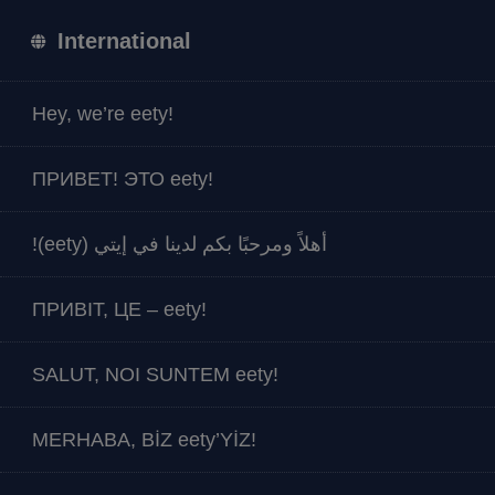
International
Hey, we’re eety!
ПРИВЕТ! ЭТО eety!
أهلاً ومرحبًا بكم لدينا في إيتي (eety)!
ПРИВІТ, ЦЕ – eety!
SALUT, NOI SUNTEM eety!
MERHABA, BİZ eety’YİZ!