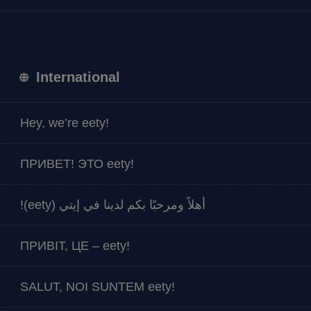
International
Hey, we’re eety!
ПРИВЕТ! ЭТО eety!
أهلاً ومرحبًا بكم لدينا في إيتي (eety)!
ПРИВІТ, ЦЕ – eety!
SALUT, NOI SUNTEM eety!