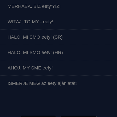
MERHABA, BİZ eety’YİZ!
WITAJ, TO MY - eety!
HALO, MI SMO eety! (SR)
HALO, MI SMO eety! (HR)
AHOJ, MY SME eety!
ISMERJE MEG az eety ajánlatát!