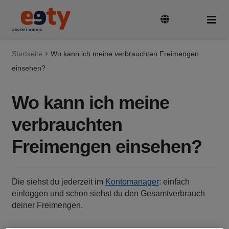
Zur
Zum
Navigation
Inhalt
springen
springen
Startseite
Tarife & Geräte
Wo kann ich meine verbrauchten Freimengen
Unte
auskl
einsehen?
Guthaben aufladen
Wo kann ich meine
verbrauchten
SIM-Karte aktivieren und registrieren
Freimengen einsehen?
Rufnummer mitnehmen
Die siehst du jederzeit im
Kontomanager
: einfach
FAQ
einloggen und schon siehst du den Gesamtverbrauch
deiner Freimengen.