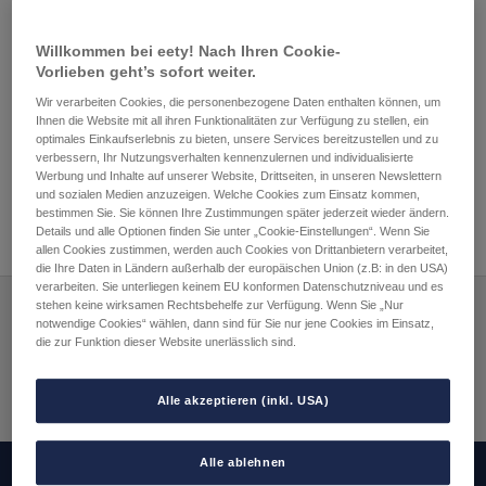
Willkommen bei eety! Nach Ihren Cookie-
Vorlieben geht’s sofort weiter.
Beitragsnavigation
Vorheriger
Nächster
Was passiert, wenn ich
Wie lange ist meine eety
Wir verarbeiten Cookies, die personenbezogene Daten enthalten können, um
Beitrag:
Beitrag:
meine Freimengen
SIM-Karte/eSIM gültig?
Ihnen die Website mit all ihren Funktionalitäten zur Verfügung zu stellen, ein
optimales Einkaufserlebnis zu bieten, unsere Services bereitzustellen und zu
verbraucht habe?
verbessern, Ihr Nutzungsverhalten kennenzulernen und individualisierte
Werbung und Inhalte auf unserer Website, Drittseiten, in unseren Newslettern
und sozialen Medien anzuzeigen. Welche Cookies zum Einsatz kommen,
bestimmen Sie. Sie können Ihre Zustimmungen später jederzeit wieder ändern.
Details und alle Optionen finden Sie unter „Cookie-Einstellungen“. Wenn Sie
allen Cookies zustimmen, werden auch Cookies von Drittanbietern verarbeitet,
die Ihre Daten in Ländern außerhalb der europäischen Union (z.B: in den USA)
verarbeiten. Sie unterliegen keinem EU konformen Datenschutzniveau und es
stehen keine wirksamen Rechtsbehelfe zur Verfügung. Wenn Sie „Nur
notwendige Cookies“ wählen, dann sind für Sie nur jene Cookies im Einsatz,
Zahlungsarten:
die zur Funktion dieser Website unerlässlich sind.
Versandpartner:
Alle akzeptieren (inkl. USA)
Alle ablehnen