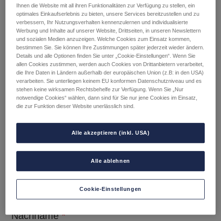
Ihnen die Website mit all ihren Funktionalitäten zur Verfügung zu stellen, ein
i
optimales Einkaufserlebnis zu bieten, unsere Services bereitzustellen und zu
verbessern, Ihr Nutzungsverhalten kennenzulernen und individualisierte
t
Kundendaten
Werbung und Inhalte auf unserer Website, Drittseiten, in unseren Newslettern
t
und sozialen Medien anzuzeigen. Welche Cookies zum Einsatz kommen,
bestimmen Sie. Sie können Ihre Zustimmungen später jederzeit wieder ändern.
e
Anrede
Details und alle Optionen finden Sie unter „Cookie-Einstellungen“. Wenn Sie
allen Cookies zustimmen, werden auch Cookies von Drittanbietern verarbeitet,
l
die Ihre Daten in Ländern außerhalb der europäischen Union (z.B: in den USA)
a
verarbeiten. Sie unterliegen keinem EU konformen Datenschutzniveau und es
stehen keine wirksamen Rechtsbehelfe zur Verfügung. Wenn Sie „Nur
s
Titel
notwendige Cookies“ wählen, dann sind für Sie nur jene Cookies im Einsatz,
die zur Funktion dieser Website unerlässlich sind.
s
e
Alle akzeptieren (inkl. USA)
d
i
Vorname
*
Alle ablehnen
e
s
Cookie-Einstellungen
e
s
Nachname
*
F