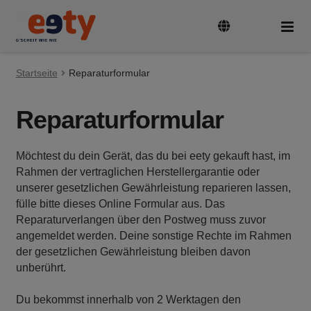
Zur
Zum
Navigation
Inhalt
springen
springen
Startseite
Tarife & Geräte
Reparaturformular
Unte
auskl
Reparaturformular
Guthaben aufladen
Möchtest du dein Gerät, das du bei eety gekauft hast, im
SIM-Karte aktivieren und registrieren
Rahmen der vertraglichen Herstellergarantie oder
unserer gesetzlichen Gewährleistung reparieren lassen,
fülle bitte dieses Online Formular aus. Das
Rufnummer mitnehmen
Reparaturverlangen über den Postweg muss zuvor
angemeldet werden. Deine sonstige Rechte im Rahmen
FAQ
der gesetzlichen Gewährleistung bleiben davon
unberührt.
Du bekommst innerhalb von 2 Werktagen den