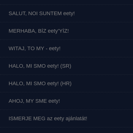
SALUT, NOI SUNTEM eety!
MERHABA, BİZ eety’YİZ!
WITAJ, TO MY - eety!
HALO, MI SMO eety! (SR)
HALO, MI SMO eety! (HR)
AHOJ, MY SME eety!
ISMERJE MEG az eety ajánlatát!