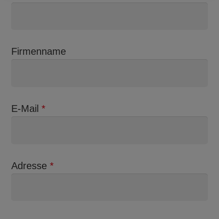
e
l
d
Firmenname
l
e
e
r
E-Mail
.
*
Adresse
*