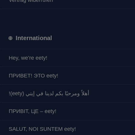
Vertrag widerrufen
International
Hey, we’re eety!
ПРИВЕТ! ЭТО eety!
أهلاً ومرحبًا بكم لدينا في إيتي (eety)!
ПРИВІТ, ЦЕ – eety!
SALUT, NOI SUNTEM eety!