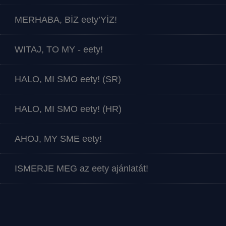
MERHABA, BİZ eety’YİZ!
WITAJ, TO MY - eety!
HALO, MI SMO eety! (SR)
HALO, MI SMO eety! (HR)
AHOJ, MY SME eety!
ISMERJE MEG az eety ajánlatát!