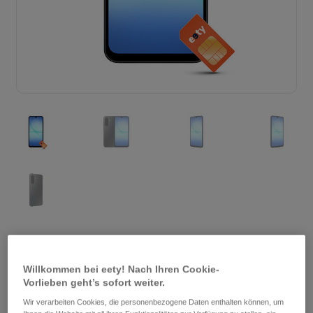
Samsung Galaxy A17 5G
Willkommen bei eety! Nach Ihren Cookie-
Vorlieben geht’s sofort weiter.
- inkl. SIM-Karte mit Tarif
Wir verarbeiten Cookies, die personenbezogene Daten enthalten können, um