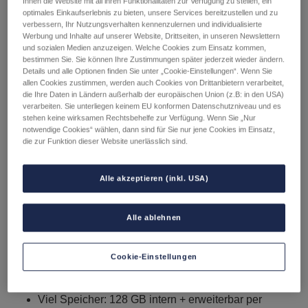
Ihnen die Website mit all ihren Funktionalitäten zur Verfügung zu stellen, ein
BASIS
optimales Einkaufserlebnis zu bieten, unsere Services bereitzustellen und zu
verbessern, Ihr Nutzungsverhalten kennenzulernen und individualisierte
Werbung und Inhalte auf unserer Website, Drittseiten, in unseren Newslettern
und sozialen Medien anzuzeigen. Welche Cookies zum Einsatz kommen,
179,00
€
bestimmen Sie. Sie können Ihre Zustimmungen später jederzeit wieder ändern.
Details und alle Optionen finden Sie unter „Cookie-Einstellungen“. Wenn Sie
inkl. 20 % MwSt.
Lieferbedingungen
allen Cookies zustimmen, werden auch Cookies von Drittanbietern verarbeitet,
die Ihre Daten in Ländern außerhalb der europäischen Union (z.B: in den USA)
verarbeiten. Sie unterliegen keinem EU konformen Datenschutzniveau und es
Top Features
stehen keine wirksamen Rechtsbehelfe zur Verfügung. Wenn Sie „Nur
notwendige Cookies“ wählen, dann sind für Sie nur jene Cookies im Einsatz,
AI-Features: Google Gemini & Circle to Search für
die zur Funktion dieser Website unerlässlich sind.
smarte Unterstützung und schnelle Infos in Echtzeit
Großes Display: 6,7″ FHD+ Super AMOLED mit bis
Alle akzeptieren (inkl. USA)
zu 90 Hz – klar, flüssig & angenehm fürs Auge
Starker Akku: 5.000 mAh + 25 W Super-
Alle ablehnen
Schnellladen – lange Laufzeit und zügig wieder
geladen
Top-Kameras: 50 MP Triple-Kamera mit OIS + 13
Cookie-Einstellungen
MP Selfie-Cam für stabile Fotos und Videos bei Tag
& Nacht
Viel Speicher: 128 GB intern + erweiterbar per