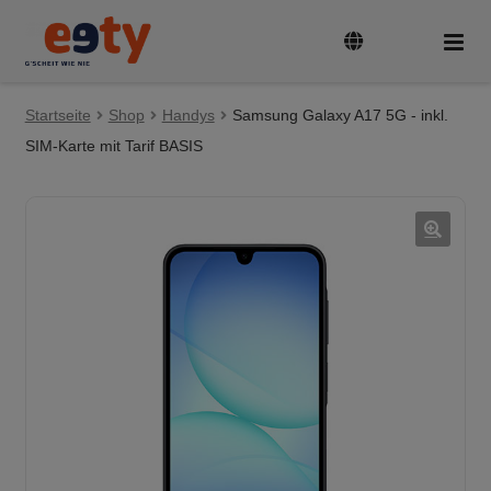
Zur
Zum
Navigation
Inhalt
springen
springen
Startseite
Tarife & Geräte
Shop
Handys
Samsung Galaxy A17 5G - inkl.
Unte
auskl
SIM-Karte mit Tarif BASIS
Guthaben aufladen
SIM-Karte aktivieren und registrieren
🔍
Rufnummer mitnehmen
FAQ