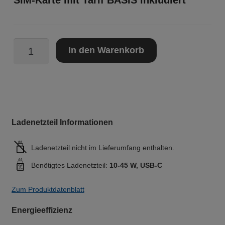
SIM-Karte mit Tarif BASIS inkludiert
Samsung
In den Warenkorb
Galaxy
A17
5G
-
inkl.
SIM-
Ladenetzteil Informationen
Karte
mit
Ladenetzteil nicht im Lieferumfang enthalten.
Tarif
Benötigtes Ladenetzteil:
10-45 W, USB-C
BASIS
Menge
Zum Produktdatenblatt
Energieeffizienz