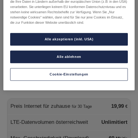
die Ihre Daten in Ländern außerhalb der europäischen Union (z.B: in den USA)
verarbeiten. Sie unterliegen keinem EU konformen Datenschutzniveau und es
Mit eSIM (Voraussetzung: eSIM-fähiges Gerät)
stehen keine wirksamen Rechtsbehelfe zur Verfügung. Wenn Sie „Nur
notwendige Cookies“ wählen, dann sind für Sie nur jene Cookies im Einsatz,
die zur Funktion dieser Website unerlässlich sind.
Tarif
Alle akzeptieren (inkl. USA)
In den Warenkorb
FLAT
Menge
Alle ablehnen
Cookie-Einstellungen
Tarifdetails
Preis Internet für zuhause
19,99
für 30 Tage
€
LTE-Datenvolumen österreichweit
Unlimitiert