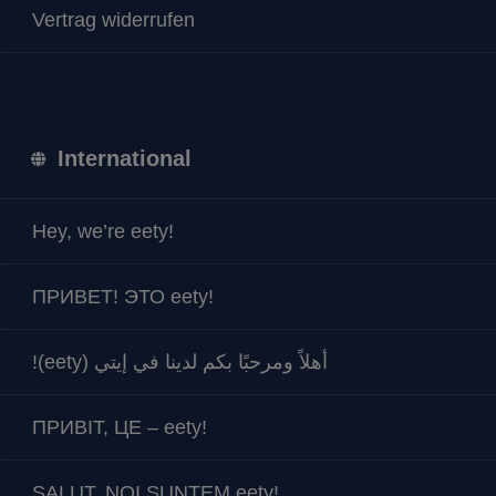
Vertrag widerrufen
International
Hey, we’re eety!
ПРИВЕТ! ЭТО eety!
أهلاً ومرحبًا بكم لدينا في إيتي (eety)!
ПРИВІТ, ЦЕ – eety!
SALUT, NOI SUNTEM eety!