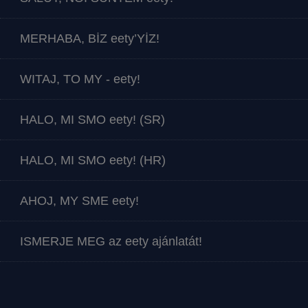
MERHABA, BİZ eety’YİZ!
WITAJ, TO MY - eety!
HALO, MI SMO eety! (SR)
HALO, MI SMO eety! (HR)
AHOJ, MY SME eety!
ISMERJE MEG az eety ajánlatát!