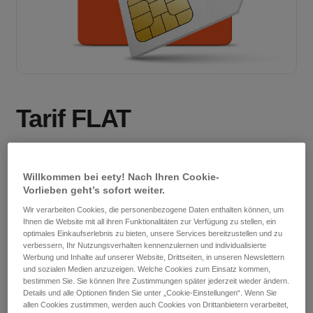
Tarif FLAT
19,99
€
inkl. 20 % MwSt.
Lieferbedingungen
Willkommen bei eety! Nach Ihren Cookie-
Vorlieben geht’s sofort weiter.
Wir verarbeiten Cookies, die personenbezogene Daten enthalten können, um
Keine Servicepauschale.
Ihnen die Website mit all ihren Funktionalitäten zur Verfügung zu stellen, ein
Kein Aktivierungsentgelt.
optimales Einkaufserlebnis zu bieten, unsere Services bereitzustellen und zu
Internet für zuhause.
verbessern, Ihr Nutzungsverhalten kennenzulernen und individualisierte
Werbung und Inhalte auf unserer Website, Drittseiten, in unseren Newslettern
und sozialen Medien anzuzeigen. Welche Cookies zum Einsatz kommen,
bestimmen Sie. Sie können Ihre Zustimmungen später jederzeit wieder ändern.
Mit SIM-Karte
Details und alle Optionen finden Sie unter „Cookie-Einstellungen“. Wenn Sie
allen Cookies zustimmen, werden auch Cookies von Drittanbietern verarbeitet,