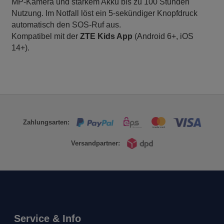
MP-Kamera und starkem Akku bis zu 100 Stunden
Menge
Nutzung. Im Notfall löst ein 5-sekündiger Knopfdruck
automatisch den SOS-Ruf aus.
Kompatibel mit der
ZTE Kids App
(Android 6+, iOS
14+).
Zahlungsarten:
Versandpartner:
Service & Info