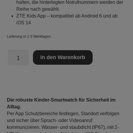
halten, die hinterlegten Notrufnummern werden der
Reihe nach gewählt.
ZTE Kids App – kompatibel ab Android 6 und ab
iOS 14
Lieferung in 2-3 Werktagen
ZTE
In den Warenkorb
Kidswatch
K2
Blau
-
inkl.
SIM-
Die robuste Kinder-Smartwatch für Sicherheit im
Karte
Alltag.
mit
Per App Schutzbereiche festlegen, Standort verfolgen
und sicher über Sprach- oder Videoanruf
"Tarif
kommunizieren. Wasser- und staubdicht (IP67), mit 2-
Basis"