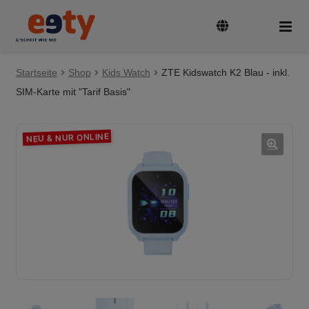
Zur
Zum
Navigation
Inhalt
springen
springen
Startseite
Tarife & Geräte
Shop
Kids Watch
ZTE Kidswatch K2 Blau - inkl.
Unte
auskl
SIM-Karte mit "Tarif Basis"
Guthaben aufladen
NEU & NUR ONLINE
SIM-Karte aktivieren und registrieren
🔍
Rufnummer mitnehmen
FAQ