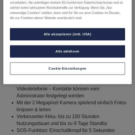
verarbeiten. Sie unterliegen keinem EU konformen Datenschutzniveau und es
inkl. 20 % MwSt.
Lieferbedingungen
stehen keine wirksamen Rechtsbehelfe zur Verfügung. Wenn Sie „Nur
notwendige Cookies“ wählen, dann sind für Sie nur jene Cookies im Einsatz,
die zur Funktion dieser Website unerlässlich sind.
Top Features
Alle akzeptieren (inkl. USA)
Im Handumdrehen sicher unterwegs! Schutz- und
Gefahrenzonen wie Schulweg oder
Alle ablehnen
Sicherheitsbereiche lassen sich einfach einrichten
und per App nachverfolgen.
Robust und bereit für jedes Kinderabenteuer –
Cookie-Einstellungen
Wasser- und Staubdicht (IP67 zertifiziert)
Sichere Kommunikation per Sprachanruf oder
Videotelefonie – Kontakte können vom
Administrator festgelegt werden
Mit der 2 Megapixel Kamera spielend einfach Fotos
knipsen & teilen
Verbesserter Akku- bis zu 100 Stunden
Nutzungsdauer und bis zu 9 Tage Standby
SOS-Funktion: Einschaltknopf für 5 Sekunden