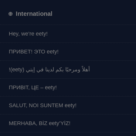
International
Hey, we’re eety!
ПРИВЕТ! ЭТО eety!
أهلاً ومرحبًا بكم لدينا في إيتي (eety)!
ПРИВІТ, ЦЕ – eety!
SALUT, NOI SUNTEM eety!
MERHABA, BİZ eety’YİZ!