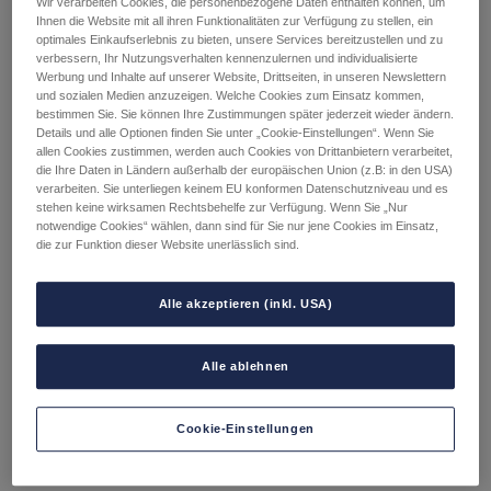
Wir verarbeiten Cookies, die personenbezogene Daten enthalten können, um
Rufnummernmitnahm
Ihnen die Website mit all ihren Funktionalitäten zur Verfügung zu stellen, ein
optimales Einkaufserlebnis zu bieten, unsere Services bereitzustellen und zu
verbessern, Ihr Nutzungsverhalten kennenzulernen und individualisierte
e mein alter Vertrag
Werbung und Inhalte auf unserer Website, Drittseiten, in unseren Newslettern
und sozialen Medien anzuzeigen. Welche Cookies zum Einsatz kommen,
bestimmen Sie. Sie können Ihre Zustimmungen später jederzeit wieder ändern.
automatisch
Details und alle Optionen finden Sie unter „Cookie-Einstellungen“. Wenn Sie
allen Cookies zustimmen, werden auch Cookies von Drittanbietern verarbeitet,
die Ihre Daten in Ländern außerhalb der europäischen Union (z.B: in den USA)
gekündigt?
verarbeiten. Sie unterliegen keinem EU konformen Datenschutzniveau und es
stehen keine wirksamen Rechtsbehelfe zur Verfügung. Wenn Sie „Nur
notwendige Cookies“ wählen, dann sind für Sie nur jene Cookies im Einsatz,
die zur Funktion dieser Website unerlässlich sind.
Ja, dein Vertrag beim bisherigen Betreiber wird
Alle akzeptieren (inkl. USA)
automatisch gekündigt. Wenn du das nicht willst, weil du
deine alte SIM-Karte/eSIM weiterhin mit einer anderen
Rufnummer verwenden möchtest, teile das noch vor dem
Alle ablehnen
Tag der Rufnummernübertragung am besten direkt
deinem bisherigen Betreiber mit.
Cookie-Einstellungen