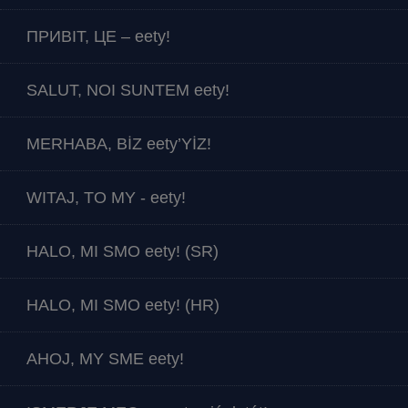
ПРИВІТ, ЦЕ – eety!
SALUT, NOI SUNTEM eety!
MERHABA, BİZ eety’YİZ!
WITAJ, TO MY - eety!
HALO, MI SMO eety! (SR)
HALO, MI SMO eety! (HR)
AHOJ, MY SME eety!