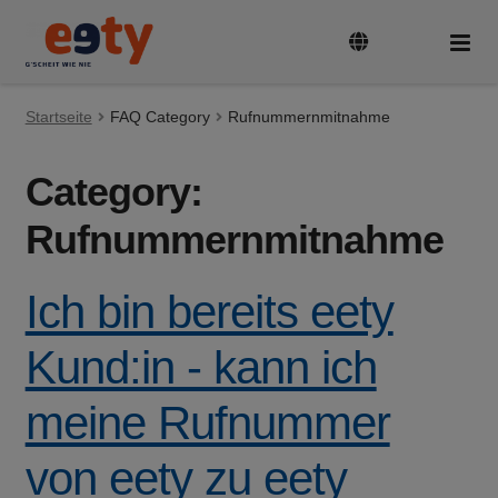
Zur
Zum
Navigation
Inhalt
springen
springen
Startseite
Tarife & Geräte
FAQ Category
Rufnummernmitnahme
Unte
auskl
Category:
Guthaben aufladen
Rufnummernmitnahme
SIM-Karte aktivieren und registrieren
Ich bin bereits eety
Rufnummer mitnehmen
Kund:in - kann ich
FAQ
meine Rufnummer
von eety zu eety