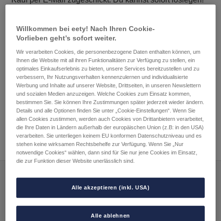
Willkommen bei eety! Nach Ihren Cookie-
Vorlieben geht’s sofort weiter.
Wir verarbeiten Cookies, die personenbezogene Daten enthalten können, um
Beitragsnavigation
Ihnen die Website mit all ihren Funktionalitäten zur Verfügung zu stellen, ein
Vorheriger
Nächster
Ich verwende bereits
Kann ich das eety eSIM-
optimales Einkaufserlebnis zu bieten, unsere Services bereitzustellen und zu
Beitrag:
Beitrag:
eSIM mit eety und möchte
Profil mit jedem Gerät
verbessern, Ihr Nutzungsverhalten kennenzulernen und individualisierte
Werbung und Inhalte auf unserer Website, Drittseiten, in unseren Newslettern
mein Gerät tauschen. Was
verwenden?
und sozialen Medien anzuzeigen. Welche Cookies zum Einsatz kommen,
soll ich tun?
bestimmen Sie. Sie können Ihre Zustimmungen später jederzeit wieder ändern.
Details und alle Optionen finden Sie unter „Cookie-Einstellungen“. Wenn Sie
allen Cookies zustimmen, werden auch Cookies von Drittanbietern verarbeitet,
die Ihre Daten in Ländern außerhalb der europäischen Union (z.B: in den USA)
verarbeiten. Sie unterliegen keinem EU konformen Datenschutzniveau und es
stehen keine wirksamen Rechtsbehelfe zur Verfügung. Wenn Sie „Nur
notwendige Cookies“ wählen, dann sind für Sie nur jene Cookies im Einsatz,
die zur Funktion dieser Website unerlässlich sind.
Alle akzeptieren (inkl. USA)
Zahlungsarten:
Versandpartner:
Alle ablehnen