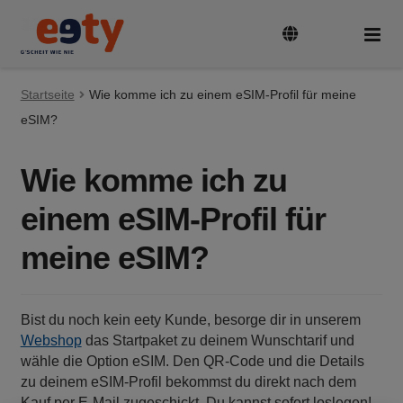
Zur
Zum
Navigation
Inhalt
springen
springen
Startseite
Tarife & Geräte
Wie komme ich zu einem eSIM-Profil für meine
Unte
auskl
eSIM?
Guthaben aufladen
Wie komme ich zu
einem eSIM-Profil für
SIM-Karte aktivieren und registrieren
meine eSIM?
Rufnummer mitnehmen
Bist du noch kein eety Kunde, besorge dir in unserem
FAQ
Webshop
das Startpaket zu deinem Wunschtarif und
wähle die Option eSIM. Den QR-Code und die Details
zu deinem eSIM-Profil bekommst du direkt nach dem
Kauf per E-Mail zugeschickt. Du kannst sofort loslegen!