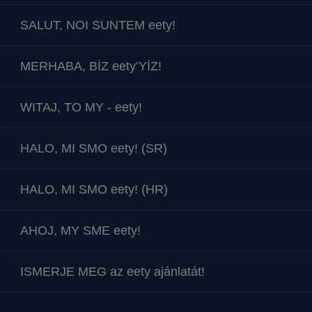
SALUT, NOI SUNTEM eety!
MERHABA, BİZ eety’YİZ!
WITAJ, TO MY - eety!
HALO, MI SMO eety! (SR)
HALO, MI SMO eety! (HR)
AHOJ, MY SME eety!
ISMERJE MEG az eety ajánlatát!