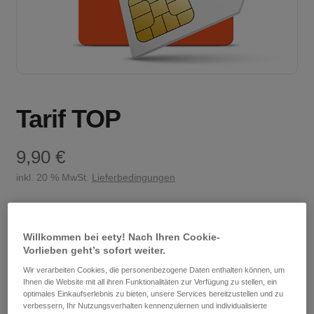
Tarif TOP
9,90
€
inkl. 20 % MwSt.
Lieferbedingungen
1 GB in der Türkei, Schweiz und dem Vereinigten
Königreich
Willkommen bei eety! Nach Ihren Cookie-
Vorlieben geht’s sofort weiter.
Wir verarbeiten Cookies, die personenbezogene Daten enthalten können, um
Ihnen die Website mit all ihren Funktionalitäten zur Verfügung zu stellen, ein
Keine Servicepauschale.
optimales Einkaufserlebnis zu bieten, unsere Services bereitzustellen und zu
verbessern, Ihr Nutzungsverhalten kennenzulernen und individualisierte
Einfache Rufnummernmitnahme.