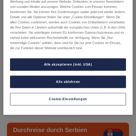
Werbung und Inhalte auf unserer Website, Drittseiten, in unseren Newslettern
Kein Aktivierungsentgelt.
und sozialen Medien anzuzeigen. Welche Cookies zum Einsatz kommen,
Roamingfähig.
bestimmen Sie. Sie können Ihre Zustimmungen später jederzeit wieder ändern.
Details und alle Optionen finden Sie unter „Cookie-Einstellungen“. Wenn Sie
allen Cookies zustimmen, werden auch Cookies von Drittanbietern verarbeitet,
die Ihre Daten in Ländern außerhalb der europäischen Union (z.B: in den USA)
Mit SIM-Karte
verarbeiten. Sie unterliegen keinem EU konformen Datenschutzniveau und es
stehen keine wirksamen Rechtsbehelfe zur Verfügung. Wenn Sie „Nur
notwendige Cookies“ wählen, dann sind für Sie nur jene Cookies im Einsatz,
die zur Funktion dieser Website unerlässlich sind.
Mit eSIM (Voraussetzung: eSIM-fähiges Gerät)
Alle akzeptieren (inkl. USA)
Tarif
In den Warenkorb
Alle ablehnen
TOP
Menge
Cookie-Einstellungen
Durchreise durch Serbien