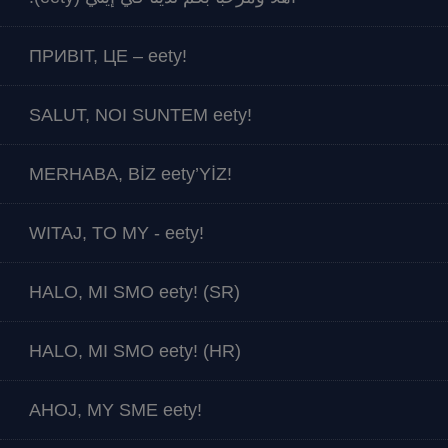
ПРИВІТ, ЦЕ – eety!
SALUT, NOI SUNTEM eety!
MERHABA, BİZ eety’YİZ!
WITAJ, TO MY - eety!
HALO, MI SMO eety! (SR)
HALO, MI SMO eety! (HR)
AHOJ, MY SME eety!