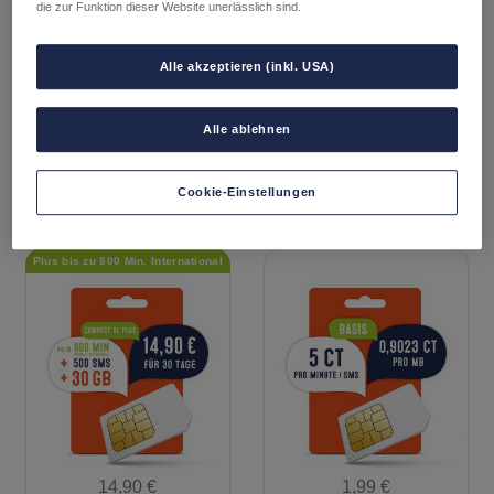
die zur Funktion dieser Website unerlässlich sind.
Tarif FLAT
Tarif CONNECT L
Alle akzeptieren (inkl. USA)
Alle ablehnen
Details
Details
Cookie-Einstellungen
14,90
€
1,99
€