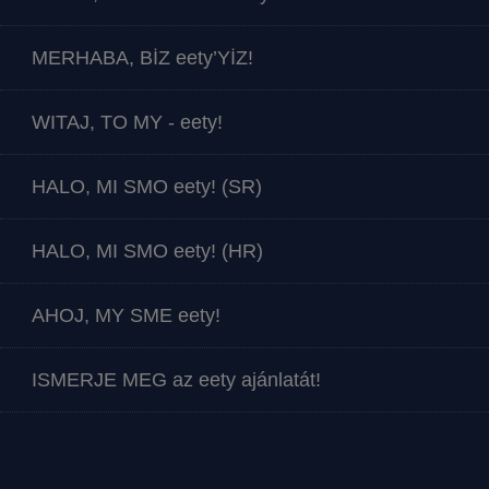
MERHABA, BİZ eety’YİZ!
WITAJ, TO MY - eety!
HALO, MI SMO eety! (SR)
HALO, MI SMO eety! (HR)
AHOJ, MY SME eety!
ISMERJE MEG az eety ajánlatát!