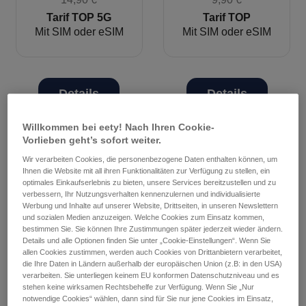
Tarif TOP 5G
Tarif TOP
Details
Details
Willkommen bei eety! Nach Ihren Cookie-
Vorlieben geht’s sofort weiter.
Wir verarbeiten Cookies, die personenbezogene Daten enthalten können, um
Ihnen die Website mit all ihren Funktionalitäten zur Verfügung zu stellen, ein
optimales Einkaufserlebnis zu bieten, unsere Services bereitzustellen und zu
verbessern, Ihr Nutzungsverhalten kennenzulernen und individualisierte
Werbung und Inhalte auf unserer Website, Drittseiten, in unseren Newslettern
und sozialen Medien anzuzeigen. Welche Cookies zum Einsatz kommen,
bestimmen Sie. Sie können Ihre Zustimmungen später jederzeit wieder ändern.
Details und alle Optionen finden Sie unter „Cookie-Einstellungen“. Wenn Sie
allen Cookies zustimmen, werden auch Cookies von Drittanbietern verarbeitet,
die Ihre Daten in Ländern außerhalb der europäischen Union (z.B: in den USA)
verarbeiten. Sie unterliegen keinem EU konformen Datenschutzniveau und es
stehen keine wirksamen Rechtsbehelfe zur Verfügung. Wenn Sie „Nur
notwendige Cookies“ wählen, dann sind für Sie nur jene Cookies im Einsatz,
19,99
€
9,99
€