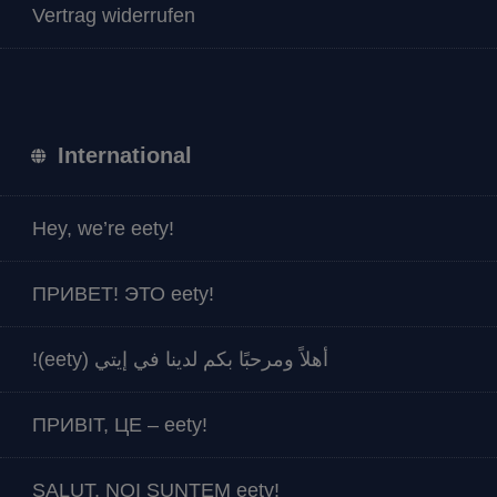
Vertrag widerrufen
International
Hey, we’re eety!
ПРИВЕТ! ЭТО eety!
أهلاً ومرحبًا بكم لدينا في إيتي (eety)!
ПРИВІТ, ЦЕ – eety!
SALUT, NOI SUNTEM eety!